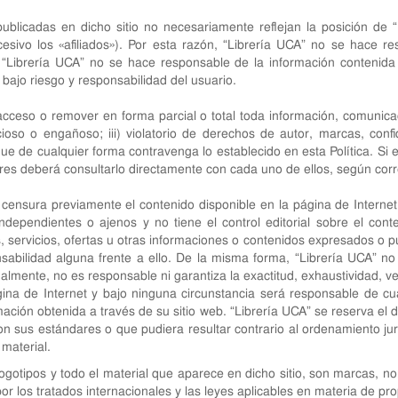
ublicadas en dicho sitio no necesariamente reflejan la posición de “L
sucesivo los «afiliados»). Por esta razón, “Librería UCA” no se hace 
“Librería UCA” no se hace responsable de la información contenida e
bajo riesgo y responsabilidad del usuario.
cceso o remover en forma parcial o total toda información, comunicaci
ficioso o engañoso; iii) violatorio de derechos de autor, marcas, conf
) que de cualquier forma contravenga lo establecido en esta Política. 
res deberá consultarlo directamente con cada uno de ellos, según corr
 censura previamente el contenido disponible en la página de Internet
dependientes o ajenos y no tiene el control editorial sobre el cont
, servicios, ofertas u otras informaciones o contenidos expresados o p
bilidad alguna frente a ello. De la misma forma, “Librería UCA” no g
nalmente, no es responsable ni garantiza la exactitud, exhaustividad, ve
na de Internet y bajo ninguna circunstancia será responsable de cual
rmación obtenida a través de su sitio web. “Librería UCA” se reserva el 
on sus estándares o que pudiera resultar contrario al ordenamiento jur
 material.
logotipos y todo el material que aparece en dicho sitio, son marcas, 
or los tratados internacionales y las leyes aplicables en materia de pr