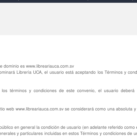
 de dominio es
www.libreariauca.com.sv
inará Librería UCA, el usuario está aceptando los Términos y cond
os términos y condiciones de este convenio, el usuario deberá ab
itio web
www.libreariauca.com.sv
se considerará como una absoluta y 
l público en general la condición de usuario (en adelante referido como e
generales y particulares incluidas en estos Términos y condiciones de