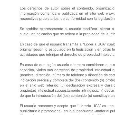
Los derechos de autor sobre el contenido, organización,
información contenida o publicada en el sitio web
www.l
respectivos propietarios, de conformidad con la legislación 
Se prohíbe expresamente al usuario modificar, alterar o
cualquier indicación que se refiera a la propiedad de la in
En caso de que el usuario transmita a “Librería UCA” cualq
originar según lo estipulado en la legislación y en otras 
actividades que infrinjan el derecho de propiedad intelectu
En caso de que algún usuario o tercero consideren que cu
servicios, violen sus derechos de propiedad intelectual d
(nombre, dirección, número de teléfono y dirección de correo
indicación precisa y completa del (los) contenido (s) prot
en el sitio web referido; iv) declaración expresa y clara
propiedad intelectual supuestamente infringidos; v) decla
de que la introducción del (los) contenido (s) constituye u
El usuario reconoce y acepta que “Librería UCA” es una
publicitario o promocional (en lo subsecuente «material publ