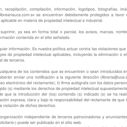
 recopilación, compilación, información, logotipos, fotografías, i
ibreariauca.com.sv
se encuentran debidamente protegidos a favor de
aplicable en materia de propiedad intelectual e industrial.
 suprimir, ya sea en forma total o parcial, los avisos, marcas, nomb
formación contenida en el sitio señalado.
uier información. Es nuestra política actuar contra las violaciones qu
leyes de propiedad intelectual aplicables, incluyendo la eliminación o
al de terceros.
alquiera de los contenidos que se encuentren o sean introducidos en 
eberán enviar una notificación a la siguiente dirección (
libreria@uca.
 electrónico del reclamante); ii) firma autógrafa con los datos personal
egido (s) mediante los derechos de propiedad intelectual supuestamente 
 de que la introducción del (los) contenido (s) indicado (s) se ha real
ración expresa, clara y bajo la responsabilidad del reclamante de que l
na violación de dichos derechos.
 organización independiente de terceros patrocinadores y anunciante
icitario›) puede ser publicado en el sitio web.