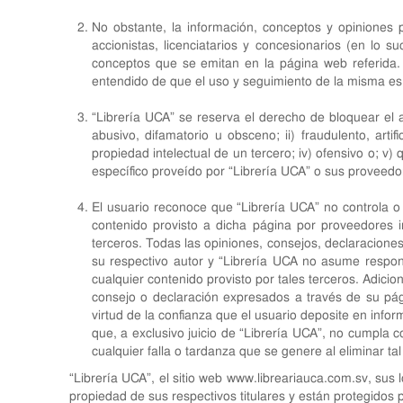
No obstante, la información, conceptos y opiniones p
accionistas, licenciatarios y concesionarios (en lo 
conceptos que se emitan en la página web referida. 
entendido de que el uso y seguimiento de la misma es 
“Librería UCA” se reserva el derecho de bloquear el a
abusivo, difamatorio u obsceno; ii) fraudulento, arti
propiedad intelectual de un tercero; iv) ofensivo o; v
específico proveído por “Librería UCA” o sus proveedo
El usuario reconoce que “Librería UCA” no controla o
contenido provisto a dicha página por proveedores in
terceros. Todas las opiniones, consejos, declaraciones
su respectivo autor y “Librería UCA no asume responsa
cualquier contenido provisto por tales terceros. Adicio
consejo o declaración expresados a través de su pági
virtud de la confianza que el usuario deposite en info
que, a exclusivo juicio de “Librería UCA”, no cumpla c
cualquier falla o tardanza que se genere al eliminar tal
“Librería UCA”, el sitio web
www.libreariauca.com.sv
, sus 
propiedad de sus respectivos titulares y están protegidos p