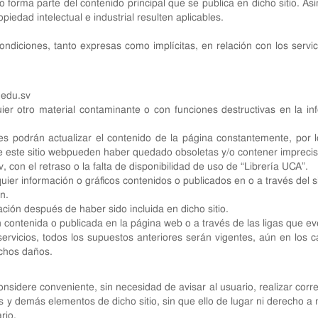
no forma parte del contenido principal que se publica en dicho sitio. 
iedad intelectual e industrial resulten aplicables.
condiciones, tanto expresas como implícitas, en relación con los servi
.edu.sv
uier otro material contaminante o con funciones destructivas en la i
es podrán actualizar el contenido de la página constantemente, por l
e este sitio webpueden haber quedado obsoletas y/o contener imprecisio
v
, con el retraso o la falta de disponibilidad de uso de “Librería UCA”.
uier información o gráficos contenidos o publicados en o a través del s
n.
mación después de haber sido incluida en dicho sitio.
n contenida o publicada en la página web o a través de las ligas que ev
rvicios, todos los supuestos anteriores serán vigentes, aún en los ca
ichos daños.
sidere conveniente, sin necesidad de avisar al usuario, realizar corre
os y demás elementos de dicho sitio, sin que ello de lugar ni derecho a
rio.