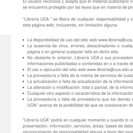
El usuario reconoce y acepta que el material publicitario 
se encuentra protegido por las leyes que en materia de prop
“Librería UCA ” se libera de cualquier responsabilidad y 
esta página web; incluyendo, sin limitación alguna:
La disponibilidad de uso del sitio web
www.libreria@uca
La ausencia de virus, errores, desactivadores o cualq
página o en general cualquier falla en dicho sitio.
No obstante lo anterior, Librería UCA o sus proveedor
informaciones publicitadas o contenidas en o a través d
El uso o ejecución del sitio web
www.libreria@uca.edu.s
La proveeduría o falta de la misma de servicios de cualq
La actualización o falta de actualización de la informació
La alteración o modificación, total o parcial, de la infor
Cualquier otro aspecto o característica de la informació
La proveeduría o falta de proveeduría que los demás se
UCAi” acerca de la posibilidad de que se ocasionaran d
“Librería UCA” podrá en cualquier momento y cuando lo con
presentación, información, servicios, áreas, bases de dat
reconocimiento de responsabilidad alguna a favor del usua