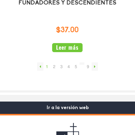
FUNDADORES Y DESCENDIENTES
$37.00
Leer más
1
2
3
4
5
9
Ir a la versión web