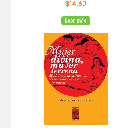
$14.60
INTERNACIONAL
Leer más